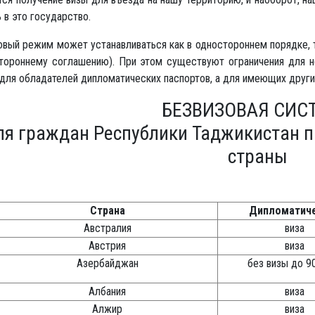
 в это государство.
овый режим может устанавливаться как в одностороннем порядке, т
тороннему соглашению). При этом существуют ограничения для н
для обладателей дипломатических паспортов, а для имеющих другие
БЕЗВИЗОВАЯ СИС
ля граждан Республики Таджикистан п
страны
Страна
Дипломатич
Австралия
виза
Австрия
виза
Азербайджан
без визы до 9
Албания
виза
Алжир
виза