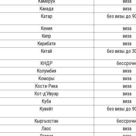
Камерун
виза
Канада
виза
Катар
без визы до 9
Кения
виза
Кипр
виза
Кирибати
виза
Китай
без визы до 3
КНДР
бессрочн
Колумбия
виза
Коморы
виза
Коста-Рика
виза
Кот-д’Ивуар
виза
Куба
виза
Кувейт
без визы до 9
Кыргызстан
бессрочн
Лаос
виза