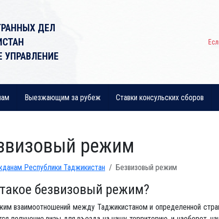
ТРАННЫХ ДЕЛ
ИСТАН
Есл
Е УПРАВЛЕНИЕ
нам
Выезжающим за рубеж
Ставки консульских сборов
звизовый режим
жданам Республики Таджикистан
Безвизовый режим
 такое безвизовый режим?
жим взаимоотношений между Таджикистаном и определенной стран
тся получение визы для въезда на нашу территорию, и наоборот, н