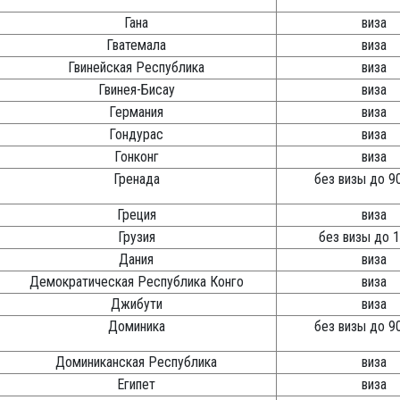
Гана
виза
Гватемала
виза
Гвинейская Республика
виза
Гвинея-Бисау
виза
Германия
виза
Гондурас
виза
Гонконг
виза
Гренада
без визы до 9
Греция
виза
Грузия
без визы до 1
Дания
виза
Демократическая Республика Конго
виза
Джибути
виза
Доминика
без визы до 9
Доминиканская Республика
виза
Египет
виза