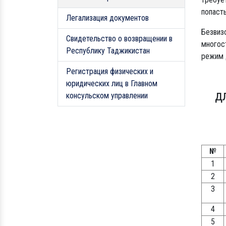
попасть
Легализация документов
Безвиз
Свидетельство о возвращении в
многос
Республику Таджикистан
режим 
Регистрация физических и
юридических лиц в Главном
д
консульском управлении
№
1
2
3
4
5