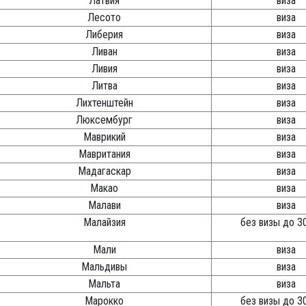
Латвия
виза
Лесото
виза
Либерия
виза
Ливан
виза
Ливия
виза
Литва
виза
Лихтенштейн
виза
Люксембург
виза
Маврикий
виза
Мавритания
виза
Мадагаскар
виза
Макао
виза
Малави
виза
Малайзия
без визы до 3
Мали
виза
Мальдивы
виза
Мальта
виза
Марокко
без визы до 3