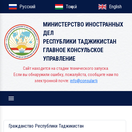
Русский
Тоҷикӣ
English
МИНИСТЕРСТВО ИНОСТРАННЫХ
ДЕЛ
РЕСПУБЛИКИ ТАДЖИКИСТАН
ГЛАВНОЕ КОНСУЛЬСКОЕ
УПРАВЛЕНИЕ
Сайт находится на стадии технического запуска.
Если вы обнаружили ошибку, пожалуйста, сообщите нам по
электронной почте:
info@consular.tj
Menu
Гражданство Республики Таджикистан